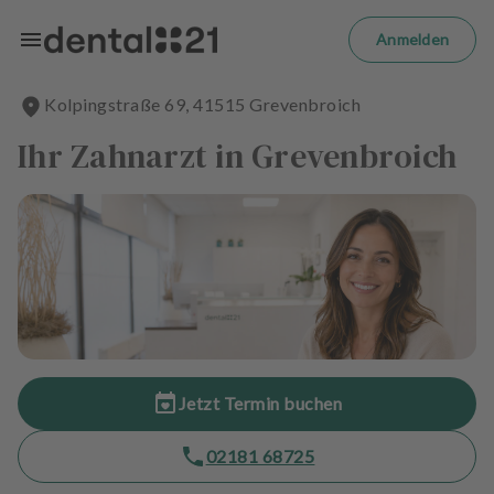
Zum Hauptinhalt springen
m
el
Anmelden
d
e
Kolpingstraße
69
,
41515
Grevenbroich
n
S
Ihr Zahnarzt in Grevenbroich
t
a
r
t
s
e
i
t
e
Jetzt Termin buchen
B
e
02181 68725
h
a