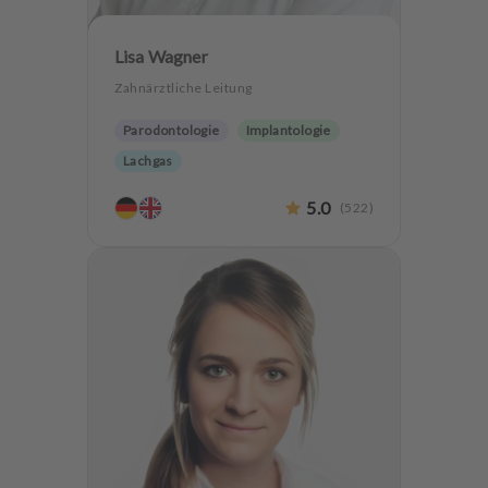
u
s
Lisa Wagner
s
t
Zahnärztliche Leitung
a
t
Parodontologie
Implantologie
t
Lachgas
u
n
5.0
(
522
)
g