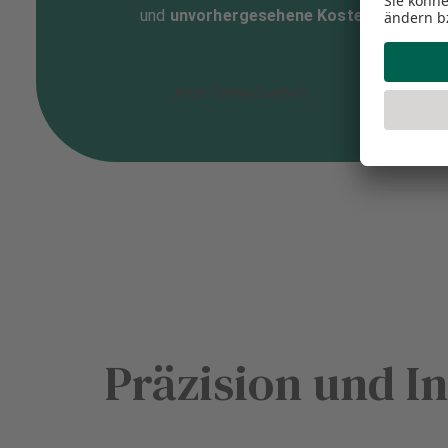
und
unvorhergesehene Kosten zu erspa
Jetzt Termin buchen
Präzision und I