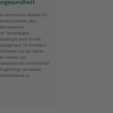
hngesundheit
ch renommierte Marken für
sicherzustellen, dass
den neuesten,
nd Technologien
ndard gilt auch für alle
 Engagement für Exzellenz
 Patienten nur das Beste
nen werden von
enarbeit mit zertifizierten
n gefertigt, um unsere
tätsstandards zu