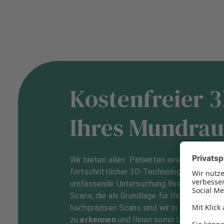
Kostenfreier 
Ihres Mundra
Wir bieten allen Patienten einen
kostenfr
fortschrittlicher 3D-Technologie nehmen 
umfassende Untersuchung Ihres Mundraums 
Scans, die als Grundlage für Ihre Behandlun
hochpräzisen Scans sind wir in der Lage,
Za
zu
erkennen
und Ihnen somit Unannehmlic