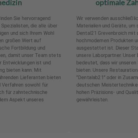
edizin
optimale Za
finden Sie hervorragend
Wir verwenden ausschließli
Spezialisten, die alle über
Materialien und Geräte, um 
gen und sich Ihrem Wohl
Dental21 Grevenbroich mit 
gen großen Wert auf
hochmodernen Produkten u
ische Fortbildung und
ausgestattet ist. Dieser Sta
en, damit unser Team stets
unsere Laborpartner. Unser
 Entwicklungen ist und
bedeutet, dass wir unseren
ng bieten kann. Mit
bieten. Unsere Restauratio
führenden Lieferanten bieten
"Dentalab21" oder in Zusamm
d Verfahren sowohl für
deutschen Meistertechniker
uch für zahntechnische
hohen Präzisions- und Quali
jedem Aspekt unseres
gewährleisten.