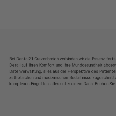
e
e
h
h
a
a
n
n
d
d
l
l
u
u
n
n
g
g
e
e
Bei Dental21 Grevenbroich verbinden wir die Essenz fortsc
n
n
Detail auf Ihren Komfort und Ihre Mundgesundheit abgest
Datenverwaltung, alles aus der Perspektive des Patienten.
T
T
ästhetischen und medizinischen Bedürfnisse zugeschnitten
e
e
komplexen Eingriffen, alles unter einem Dach. Buchen Sie 
a
a
m
m
J
J
o
o
b
b