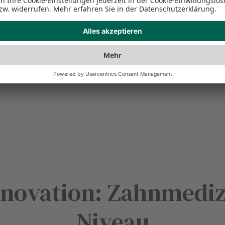
ren
.
nnovation: Zahnmedi
Niveau