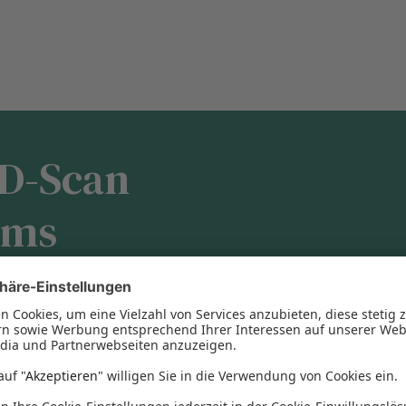
3D-Scan
ums
eien
Scan Ihrer Zähne an. Mit Hilfe
wir
ohne Röntgenstrahlung
eine
vor und erstellen spezielle
g dienen. Dank dieser
hnprobleme bereits frühzeitig
hkeiten, aufwendige Behandlungen